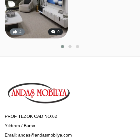
4
0
11
0
PROF TEZOK CAD NO:62
Yıldırım / Bursa
Email: andas@andasmobilya.com