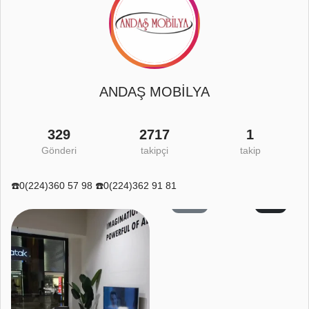
ANDAŞ MOBİLYA
329
2717
1
Gönderi
takipçi
takip
☎️0(224)360 57 98 ☎️0(224)362 91 81