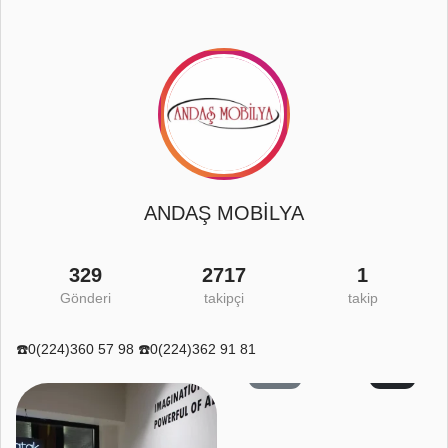
ANDAŞ MOBİLYA
329
2717
1
Gönderi
takipçi
takip
☎️0(224)360 57 98 ☎️0(224)362 91 81